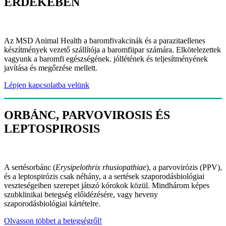
É
RDEK
É
BEN
Az MSD Animal Health a baromfivakcinák és a parazitaellenes
készítmények vezető szállítója a baromfiipar számára. Elkötelezettek
vagyunk a baromfi egészségének. jóllétének és teljesítményének
javítása és megőrzése mellett.
Lépjen kapcsolatba velünk
ORBÁNC, PARVOVIROSIS ÉS
LEPTOSPIROSIS
A sertésorbánc (
Erysipelothrix rhusiopathiae
), a parvovirózis (PPV),
és a leptospirózis csak néhány, a a sertések szaporodásbiológiai
veszteségeiben szerepet játszó kórokok közül. Mindhárom képes
szubklinikai betegség előidézésére, vagy heveny
szaporodásbiológiai kártételre.
Olvasson többet a betegségről!