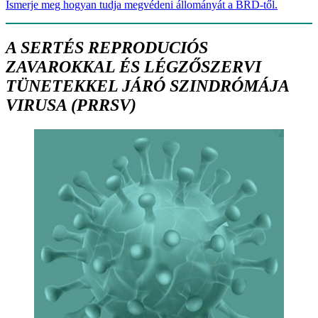
Ismerje meg hogyan tudja megvédeni állományát a BRD-től.
A SERTÉS REPRODUCIÓS
ZAVAROKKAL ÉS LÉGZŐSZERVI
TÜNETEKKEL JÁRÓ SZINDRÓMÁJA
VIRUSA (PRRSV)