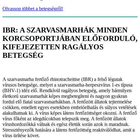
Olvasson többet a betegségről!
IBR: A SZARVASMARHÁK MINDEN
KORCSOPORTJÁBAN ELŐFORDULÓ,
KIFEJEZETTEN RAGÁLYOS
BETEGSÉG
A szarvasmarha fertőző rhinotracheitise (IBR) a felső légutak
vírusos betegsége, melyet a szarvasmarha-herpeszvírus 1-es típusa
(BHV-1) idéz elő. Rendkívül ragályos betegség, amely bármilyen
életkorú szarvasmarhát képes megbetegíteni és nagyon gyakran
fordul elő fiatal szarvasmarhákban. A fertőzött állatok tejtermelése
csökken, emellett egyes esetekben embrióelhalás és súlyos vetélések
alakulhatnak ki. A vírus képes látens fertőzöttséget okozni. A fertőző
vírus főként az idegdúcokban telepszik meg. A fertőzött állatok
vírushordozókká válnak és egész életük során azok is maradnak.
Stressztényezők hatására a látens fertőzöttség reaktiválódhat, amit a
vírus ürítése követ.