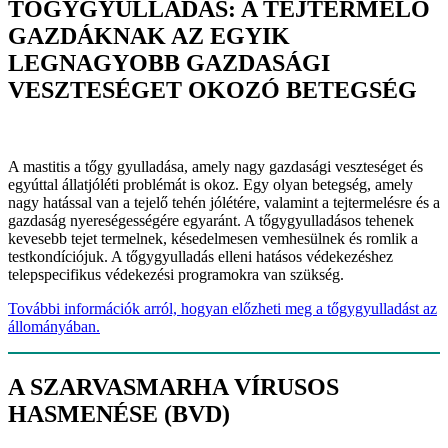
TŐGYGYULLADÁS: A TEJTERMELŐ
GAZDÁKNAK AZ EGYIK
LEGNAGYOBB GAZDASÁGI
VESZTESÉGET OKOZÓ BETEGSÉG
A mastitis a tőgy gyulladása, amely nagy gazdasági veszteséget és
egyúttal állatjóléti problémát is okoz. Egy olyan betegség, amely
nagy hatással van a tejelő tehén jólétére, valamint a tejtermelésre és a
gazdaság nyereségességére egyaránt. A tőgygyulladásos tehenek
kevesebb tejet termelnek, késedelmesen vemhesülnek és romlik a
testkondíciójuk. A tőgygyulladás elleni hatásos védekezéshez
telepspecifikus védekezési programokra van szükség.
További információk arról, hogyan előzheti meg a tőgygyulladást az
állományában.
A SZARVASMARHA VÍRUSOS
HASMENÉSE (BVD)