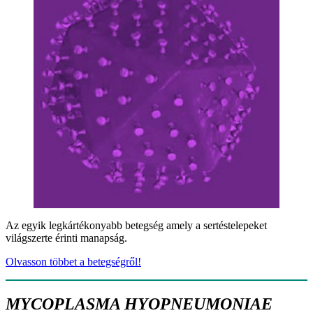
Az egyik legkártékonyabb betegség amely a sertéstelepeket
világszerte érinti manapság.
Olvasson többet a betegségről!
MYCOPLASMA HYOPNEUMONIAE