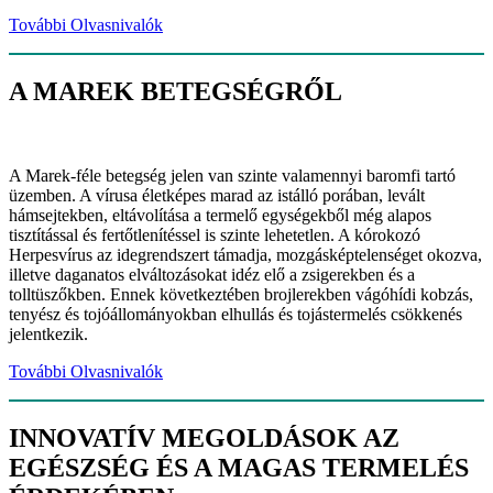
További Olvasnivalók
A MAREK BETEGSÉGRŐL
A Marek-féle betegség jelen van szinte valamennyi baromfi tartó
üzemben. A vírusa életképes marad az istálló porában, levált
hámsejtekben, eltávolítása a termelő egységekből még alapos
tisztítással és fertőtlenítéssel is szinte lehetetlen. A kórokozó
Herpesvírus az idegrendszert támadja, mozgásképtelenséget okozva,
illetve daganatos elváltozásokat idéz elő a zsigerekben és a
tolltüszőkben. Ennek következtében brojlerekben vágóhídi kobzás,
tenyész és tojóállományokban elhullás és tojástermelés csökkenés
jelentkezik.
További Olvasnivalók
INNOVAT
Í
V MEGOLD
Á
SOK
AZ
EG
É
SZS
ÉG
É
S A MAGAS TERMEL
É
S