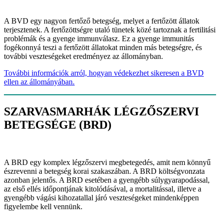
A BVD egy nagyon fertőző betegség, melyet a fertőzött állatok
terjesztenek. A fertőzöttségre utaló tünetek közé tartoznak a fertilitási
problémák és a gyenge immunválasz. Ez a gyenge immunitás
fogékonnyá teszi a fertőzött állatokat minden más betegségre, és
további veszteségeket eredményez az állományban.
További információk arról, hogyan védekezhet sikeresen a BVD
ellen az állományában.
SZARVASMARHÁK LÉGZŐSZERVI
BETEGSÉGE (BRD)
A BRD egy komplex légzőszervi megbetegedés, amit nem könnyű
észrevenni a betegség korai szakaszában. A BRD költségvonzata
azonban jelentős. A BRD esetében a gyengébb súlygyarapodással,
az első ellés időpontjának kitolódásával, a mortalitással, illetve a
gyengébb vágási kihozatallal járó veszteségeket mindenképpen
figyelembe kell vennünk.