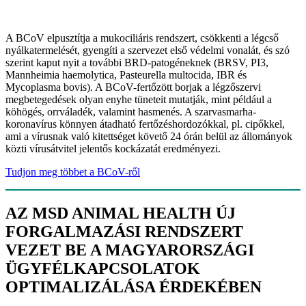
A BCoV elpusztítja a mukociliáris rendszert, csökkenti a légcső
nyálkatermelését, gyengíti a szervezet első védelmi vonalát, és szó
szerint kaput nyit a további BRD-patogéneknek (BRSV, PI3,
Mannheimia haemolytica, Pasteurella multocida, IBR és
Mycoplasma bovis). A BCoV-fertőzött borjak a légzőszervi
megbetegedések olyan enyhe tüneteit mutatják, mint például a
köhögés, orrváladék, valamint hasmenés. A szarvasmarha-
koronavírus könnyen átadható fertőzéshordozókkal, pl. cipőkkel,
ami a vírusnak való kitettséget követő 24 órán belül az állományok
közti vírusátvitel jelentős kockázatát eredményezi.
Tudjon meg többet a BCoV-ről
AZ MSD ANIMAL HEALTH ÚJ
FORGALMAZÁSI RENDSZERT
VEZET BE A MAGYARORSZÁGI
ÜGYFÉLKAPCSOLATOK
OPTIMALIZÁLÁSA ÉRDEKÉBEN