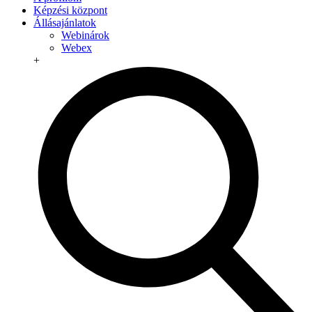
Képzési központ
Állásajánlatok
Webinárok
Webex
+