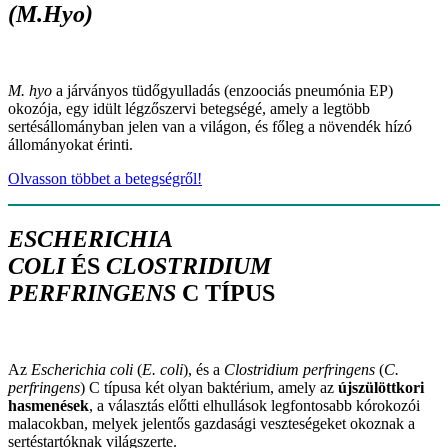
(M.Hyo)
M. hyo
a járványos tüdőgyulladás (enzoociás pneumónia EP)
okozója, egy idült légzőszervi betegségé, amely a legtöbb
sertésállományban jelen van a világon, és főleg a növendék hízó
állományokat érinti.
Olvasson többet a betegségről!
ESCHERICHIA
COLI
ÉS
CLOSTRIDIUM
PERFRINGENS
C TÍPUS
Az
Escherichia coli
(
E. coli
), és a
Clostridium perfringens
(
C.
perfringens
) C típusa két olyan baktérium, amely az
újszülöttkori
hasmenések
, a választás előtti elhullások legfontosabb kórokozói
malacokban, melyek jelentős gazdasági veszteségeket okoznak a
sertéstartóknak világszerte.