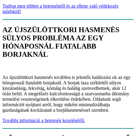
Tudjon meg többet a betegségről és az ellene való védekezés
módjáról!
AZ ÚJSZÜLÖTTKORI HASMENÉS
SÚLYOS PROBLÉMA AZ EGY
HÓNAPOSNÁL FIATALABB
BORJAKNÁL
Az újszülöttkori hasmenés továbbra is jelentős halálozási ok az egy
hónaposnál fiatalabb borjaknál. A borjak laza széklettől súlyos
kiszáradásig, fekvésig, kómáig és halálig szenvedhetnek, akár 12
órán belül. A megelőzés kulcsfontosságú a szarvasmarha állomány
termelési veszteségeinek elkerülése érdekében. Oldalunk segít
információt nyújtani arról, hogy miként minimalizálhatja
gazdaságának kockázatait a borjúhasmenéssel szemben.
További információ a betegség kezeléséről.