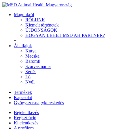
Magunkról
RÓLUNK
Kiemelt történetek
ÚJDONSÁGOK
HOGYAN LEHET MSD AH PARTNER?
+
Állatfajok
Kutya
Macska
Baromfi
Szarvasmarha
Sertés
Ló
Nyúl
+
Termékek
Kapcsolat
Gyógyszer-nagykereskedés
Bejelentkezés
Regisztráció
Kijelentkezés
A profilom