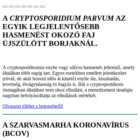
A
CRYPTOSPORIDIUM PARVUM
AZ
EGYIK LEGJELENTŐSEBB
HASMENÉST OKOZÓ FAJ
ÚJSZÜLÖTT BORJAKNÁL.
A cryptosporidiosisra enyhe vagy súlyos hasmenés jellemző, amely
általában több napig tart. Egyes esetekben emellett jelentkezhet
(rövid, de akár hosszú időn át kitartó) enyhe láz, kiszáradás,
levertség, étvágytalanság és fogyás is. Bár a cryptosporidiosis
önmagában általában nem okoz elhullást, a menedzsment stratégia
nagyban befolyásolhatja az elhullások mértékét.
Olvasson többet a betegségről!
A SZARVASMARHA KORONAVÍRUS
(BCOV)