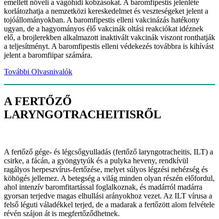
emellett növeli a vágóhídi kobzásokat. A baromfipestis jelenléte
korlátozhatja a nemzetközi kereskedelmet és veszteségeket jelent a
tojóállományokban. A baromfipestis elleni vakcinázás hatékony
ugyan, de a hagyományos élő vakcinák oltási reakciókat idéznek
elő, a brojlerekben alkalmazott inaktivált vakcinák viszont ronthatják
a teljesítményt. A baromfipestis elleni védekezés továbbra is kihívást
jelent a baromfiipar számára.
További Olvasnivalók
A FERTŐZŐ
LARYNGOTRACHEITISRŐL
A fertőző gége- és légcsőgyulladás (fertőző laryngotracheitis, ILT) a
csirke, a fácán, a gyöngytyúk és a pulyka heveny, rendkívül
ragályos herpeszvírus-fertőzése, melyet súlyos légzési nehézség és
köhögés jellemez. A betegség a világ minden olyan részén előfordul,
ahol intenzív baromfitartással foglalkoznak, és madárról madárra
gyorsan terjedve magas elhullási arányokhoz vezet. Az ILT vírusa a
felső léguti váladékkel terjed, de a madarak a fertőzött alom felvétele
révén szájon át is megfertőződhetnek.